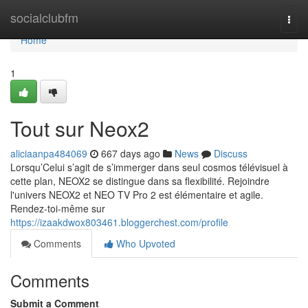
Home
socialclubfm
Togg
navi
Home
1
Tout sur Neox2
aliciaanpa484069
667 days ago
News
Discuss
Lorsqu’Celui s’agit de s’immerger dans seul cosmos télévisuel à
cette plan, NEOX2 se distingue dans sa flexibilité. Rejoindre
l'univers NEOX2 et NEO TV Pro 2 est élémentaire et agile.
Rendez-toi-même sur
https://izaakdwox803461.bloggerchest.com/profile
Comments
Who Upvoted
Comments
Submit a Comment