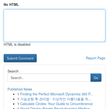
No HTML
HTML is disabled
Report Page
Search
Go
Published News
1
Finding the Perfect Microsoft Dynamics 365 P...
1
가슴성형 후 관리법 : 이상적인 아름다움을 위...
1
Calculate Circles: Your Guide to Circumference
1
Smart Display Panels Revolutionizing Medica...