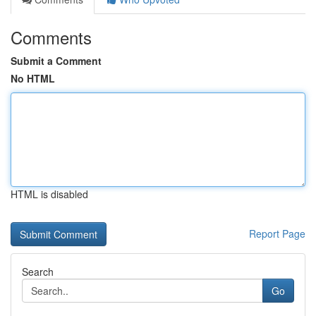
Comments
Submit a Comment
No HTML
HTML is disabled
Report Page
Search
Go