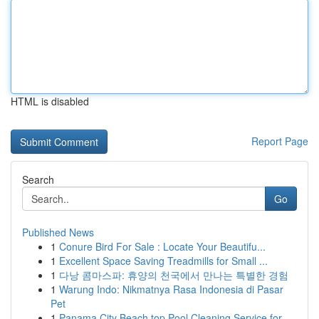
HTML is disabled
Report Page
Search
Go
Published News
1
Conure Bird For Sale : Locate Your Beautifu...
1
Excellent Space Saving Treadmills for Small ...
1
다낭 콤마스파: 휴양의 천국에서 만나는 특별한 경험
1
Warung Indo: Nikmatnya Rasa Indonesia di Pasar
Pet
1
Panama City Beach top Pool Cleaning Service for...