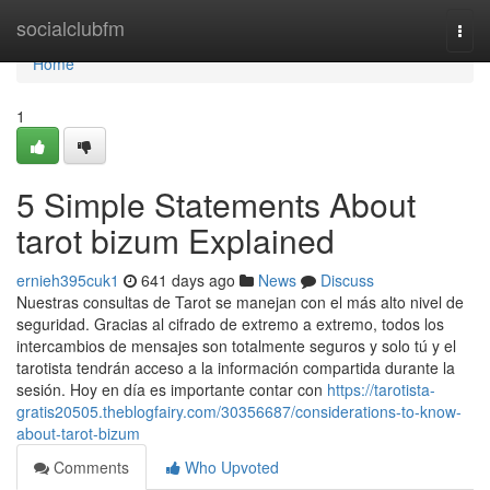
Home
socialclubfm
Togg
navi
Home
1
5 Simple Statements About
tarot bizum Explained
ernieh395cuk1
641 days ago
News
Discuss
Nuestras consultas de Tarot se manejan con el más alto nivel de
seguridad. Gracias al cifrado de extremo a extremo, todos los
intercambios de mensajes son totalmente seguros y solo tú y el
tarotista tendrán acceso a la información compartida durante la
sesión. Hoy en día es importante contar con
https://tarotista-
gratis20505.theblogfairy.com/30356687/considerations-to-know-
about-tarot-bizum
Comments
Who Upvoted