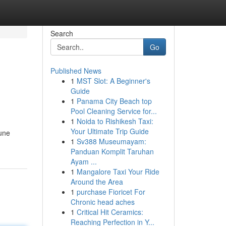
Search
Go
Published News
1
MST Slot: A Beginner's
Guide
1
Panama City Beach top
Pool Cleaning Service for...
1
Noida to Rishikesh Taxi:
Your Ultimate Trip Guide
 une
1
Sv388 Museumayam:
Panduan Komplit Taruhan
Ayam ...
1
Mangalore Taxi Your Ride
Around the Area
1
purchase Fioricet For
Chronic head aches
1
Critical Hit Ceramics:
Reaching Perfection in Y...