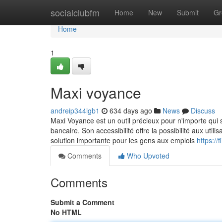
Home
socialclubfm
Home
New
Submit
Gr
Home
1
Maxi voyance
andreip344igb1
634 days ago
News
Discuss
Maxi Voyance est un outil précieux pour n'importe qui 
bancaire. Son accessibilité offre la possibilité aux util
solution importante pour les gens aux emplois
https:/
Comments
Who Upvoted
Comments
Submit a Comment
No HTML