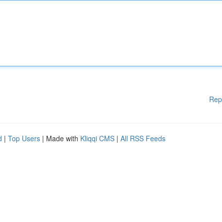
Rep
d
|
Top Users
| Made with
Kliqqi CMS
|
All RSS Feeds