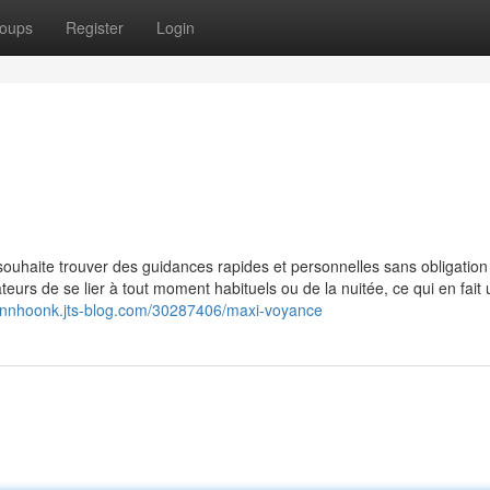
oups
Register
Login
souhaite trouver des guidances rapides et personnelles sans obligation
isateurs de se lier à tout moment habituels ou de la nuitée, ce qui en fait
/finnhoonk.jts-blog.com/30287406/maxi-voyance