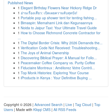
Published News
1
Elegant Birthday Flowers Near Hickory Ridge Dr
1
อ่านเรื่องเสียว: เปิดเผยความลับสุดปัง!
1
Portable pop up shower tent for tenting fishing...
1
Bimaspin: Memahami Link dan Kegunaannya
1
Noida to Jaipur Taxi: Your Ultimate Travel Guide
1
How to Choose Richmond Concrete Contractor for
...
1
The Digital Border Crisis: Why 2026 Demands the...
1
Verification Code Not Received: Troubleshooting...
1
The Joys of Animal Ownership
1
Discovering Biblical Prayer: A Manual for Follo...
1
Peacemaker Coffee Company vs. Purity Coffee
1
Fiduciaire Montreux : Améliorez Votre Contrô...
1
Top Monk Histories: Exploring Your Course
1
iProducts in Kenya : Your Definitive Buying ...
Copyright © 2026 |
Advanced Search
|
Live
|
Tag Cloud
|
Top
Users
| Made with
Kliqqi CMS
|
All RSS Feeds