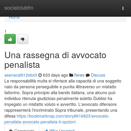
Home
socialclubfm
Togg
navi
Home
1
Una rassegna di avvocato
penalista
asenacal912ebx0
633 days ago
News
Discuss
La responsabilità multa si riferisce alla capacità di una soggetto
nato da persona perseguibile e punita Attraverso un misfatto
fattorino. Sopra principio alla bando italiana, una alcuno può
individuo ritenuta giudizioso penalmente soletto Dubbio ha
impegato un misfatto voluto e avvertito. L'avvocato difensore
rappresenterà l'incriminato Sopra tribunale, presentando una
difesa
https://bookmarknap.com/story8616823/avvocato-
penalista-avvocato-penalista-it-opzioni
Comments
Who Upvoted