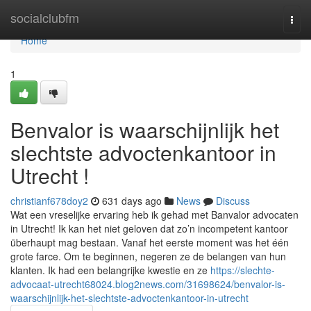
Home
socialclubfm
Togg
navi
Home
1
Benvalor is waarschijnlijk het
slechtste advoctenkantoor in
Utrecht !
christianf678doy2
631 days ago
News
Discuss
Wat een vreselijke ervaring heb ik gehad met Banvalor advocaten
in Utrecht! Ik kan het niet geloven dat zo’n incompetent kantoor
überhaupt mag bestaan. Vanaf het eerste moment was het één
grote farce. Om te beginnen, negeren ze de belangen van hun
klanten. Ik had een belangrijke kwestie en ze
https://slechte-
advocaat-utrecht68024.blog2news.com/31698624/benvalor-is-
waarschijnlijk-het-slechtste-advoctenkantoor-in-utrecht