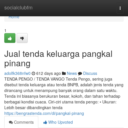
Home
socialclubfm
Togg
navi
Home
1
Jual tenda keluarga pangkal
pinang
adolfk368nfw0
612 days ago
News
Discuss
TENDA PENGO / TENDA VANGO Tenda Pengo, sering juga
disebut tenda keluarga atau tenda BNPB, adalah jenis tenda yang
dirancang untuk menampung banyak orang dalam satu waktu.
Tenda ini biasanya berukuran besar, kokoh, dan tahan terhadap
berbagai kondisi cuaca. Ciri-ciri utama tenda pengo: • Ukuran:
Lebih besar dibandingkan tenda
https://bengrastenda.com/di/pangkal-pinang
Comments
Who Upvoted