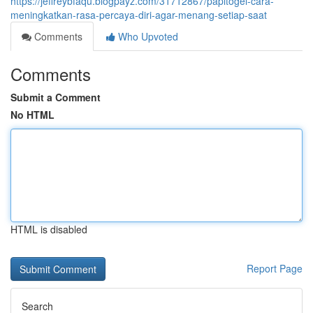
https://jeffreybfaqu.blogpayz.com/31712867/papitogel-cara-
meningkatkan-rasa-percaya-diri-agar-menang-setiap-saat
Comments
Who Upvoted
Comments
Submit a Comment
No HTML
HTML is disabled
Report Page
Search