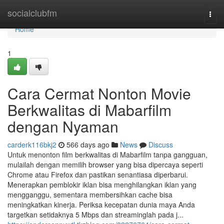
Home
socialclubfm
Togg
navi
Home
1
Cara Cermat Nonton Movie
Berkwalitas di Mabarfilm
dengan Nyaman
carderk116bkj2
566 days ago
News
Discuss
Untuk menonton film berkwalitas di Mabarfilm tanpa gangguan,
mulailah dengan memilih browser yang bisa dipercaya seperti
Chrome atau Firefox dan pastikan senantiasa diperbarui.
Menerapkan pemblokir iklan bisa menghilangkan iklan yang
mengganggu, sementara membersihkan cache bisa
meningkatkan kinerja. Periksa kecepatan dunia maya Anda
targetkan setidaknya 5 Mbps dan streaminglah pada j...