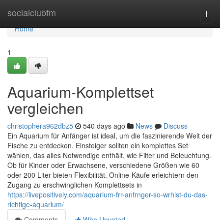
Home
socialclubfm
Togg
navi
Home
1
Aquarium-Komplettset
vergleichen
christophera962dbz5
540 days ago
News
Discuss
Ein Aquarium für Anfänger ist ideal, um die faszinierende Welt der
Fische zu entdecken. Einsteiger sollten ein komplettes Set
wählen, das alles Notwendige enthält, wie Filter und Beleuchtung.
Ob für Kinder oder Erwachsene, verschiedene Größen wie 60
oder 200 Liter bieten Flexibilität. Online-Käufe erleichtern den
Zugang zu erschwinglichen Komplettsets in
https://livepositively.com/aquarium-frr-anfrnger-so-wrhlst-du-das-
richtige-aquarium/
Comments
Who Upvoted