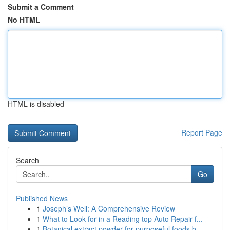
Submit a Comment
No HTML
HTML is disabled
Report Page
Search
Go
Published News
1
Joseph’s Well: A Comprehensive Review
1
What to Look for in a Reading top Auto Repair f...
1
Botanical extract powder for purposeful foods b...