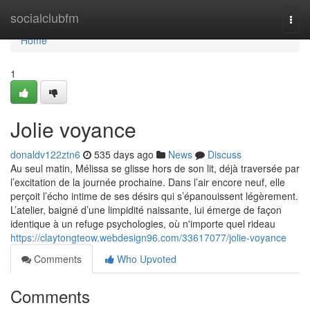
Home
socialclubfm
Togg
navi
Home
1
Jolie voyance
donaldv122ztn6
535 days ago
News
Discuss
Au seul matin, Mélissa se glisse hors de son lit, déjà traversée par
l’excitation de la journée prochaine. Dans l’air encore neuf, elle
perçoit l’écho intime de ses désirs qui s’épanouissent légèrement.
L’atelier, baigné d’une limpidité naissante, lui émerge de façon
identique à un refuge psychologies, où n'importe quel rideau
https://claytongteow.webdesign96.com/33617077/jolie-voyance
Comments
Who Upvoted
Comments