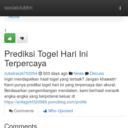
Home
socialclubfm
Togg
navi
Home
1
Prediksi Togel Hari Ini
Terpercaya
zubairsezk753204
503 days ago
News
Discuss
Ingin mendapatkan hasil togel yang terbaik? Jangan khawatir!
Kami punya prediksi togel hari ini yang terpercaya dan akurat.
Berdasarkan pengembangan mendalam, kami berhasil meracik
angka-angka yang berpotensi keluar di
https://anitagxhf320989.yomoblog.com/profile
Comments
Who Upvoted
Comments