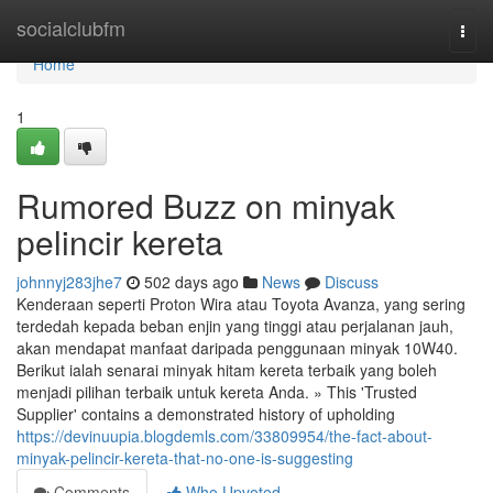
Home
socialclubfm
Togg
navi
Home
1
Rumored Buzz on minyak
pelincir kereta
johnnyj283jhe7
502 days ago
News
Discuss
Kenderaan seperti Proton Wira atau Toyota Avanza, yang sering
terdedah kepada beban enjin yang tinggi atau perjalanan jauh,
akan mendapat manfaat daripada penggunaan minyak 10W40.
Berikut ialah senarai minyak hitam kereta terbaik yang boleh
menjadi pilihan terbaik untuk kereta Anda. » This 'Trusted
Supplier' contains a demonstrated history of upholding
https://devinuupia.blogdemls.com/33809954/the-fact-about-
minyak-pelincir-kereta-that-no-one-is-suggesting
Comments
Who Upvoted